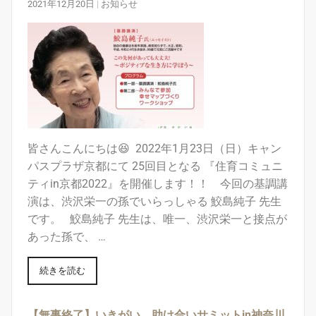
2021年12月20日
|
お知らせ
皆さんこんにちは😆 ⁡ 2022年1月23日（日）キャン
パスプラザ京都にて 25回目となる 『住育コミュニ
ティin京都2022』を開催します！！ ⁡ 今回の基調講
演は、渋沢栄一の孫でいらっしゃる 鮫島純子 先生
です。 鮫島純子 先生は、唯一、渋沢栄一と接点が
あった孫で、 …
続きを読む
【無事終了】いきがい、助け合いサミットin神奈川