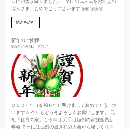
日に初雪が降りました。 全国の成人式をお迎えの
皆々さま、おめでとうございます㊗️㊗️㊗️㊗️㊗️
続きを読む
新年のご挨拶
2024年1月5日
|
ブログ
２０２４年（令和６年）明けましておめでとうござ
います☆ 今年もどうぞよろしくお願いします。 元
祖「住育の家」も今年は 元旦は恒例の家族全員新
年会 ２日には恒例の書き初め大会から場づくりス