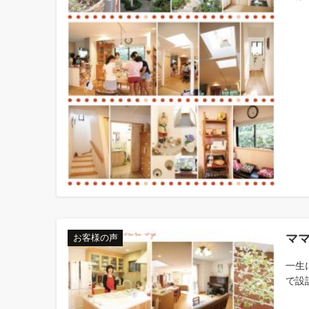
マ
お客様の声
一生
で設