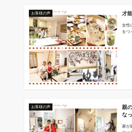
才
お客様の声
女性
をつ
親の
お客様の声
な
家が