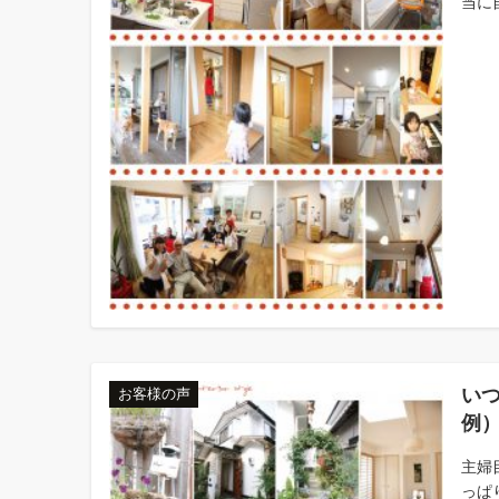
当に
い
お客様の声
例
主婦
っぱ