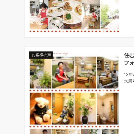
住
お客様の声
フ
12
水周